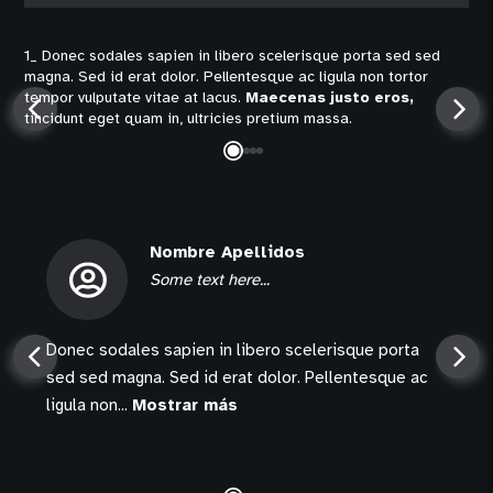
1_ Donec sodales sapien in libero scelerisque porta sed sed
2_ 
magna. Sed id erat dolor. Pellentesque ac ligula non tortor
mag
tempor vulputate vitae at lacus.
Maecenas justo eros,
tem
tincidunt eget quam in, ultricies pretium massa.
tin
Nombre Apellidos
Some text here...
Donec sodales sapien in libero scelerisque porta
sed sed magna. Sed id erat dolor. Pellentesque ac
ligula non...
Mostrar más