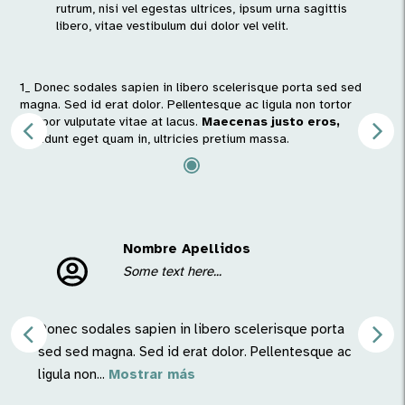
rutrum, nisi vel egestas ultrices, ipsum urna sagittis
libero, vitae vestibulum dui dolor vel velit.
1_ Donec sodales sapien in libero scelerisque porta sed sed
2_ 
magna. Sed id erat dolor. Pellentesque ac ligula non tortor
mag
tempor vulputate vitae at lacus.
Maecenas justo eros,
tem
tincidunt eget quam in, ultricies pretium massa.
tin
Nombre Apellidos
Some text here...
Donec sodales sapien in libero scelerisque porta
sed sed magna. Sed id erat dolor. Pellentesque ac
ligula non...
Mostrar más